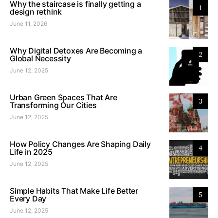
Why the staircase is finally getting a
1
design rethink
June 11, 2026
Why Digital Detoxes Are Becoming a
2
Global Necessity
June 12, 2025
Urban Green Spaces That Are
3
Transforming Our Cities
June 12, 2025
How Policy Changes Are Shaping Daily
4
Life in 2025
June 12, 2025
Simple Habits That Make Life Better
5
Every Day
June 12, 2025