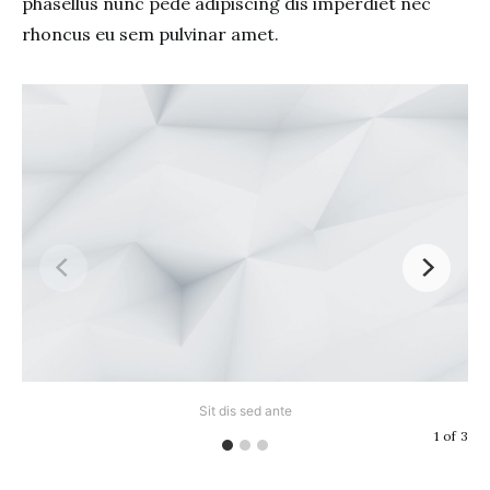
phasellus nunc pede adipiscing dis imperdiet nec
rhoncus eu sem pulvinar amet.
Sit dis sed ante
1
of
3